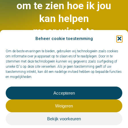
de ideale bezetting of aandachtspunten
om te zien hoe ik jou
aflezen op basis van de winst- en
kan helpen
verliesrekening.
meer winst te
Beheer cookie toestemming
genereren?
Om de beste ervaringen te bieden, gebruiken wij technologieën zoals cookies
om informatie over je apparaat op te slaan en/of te raadplegen. Door in te
stemmen met deze technologieën kunnen wij gegevens zoals surfgedrag of
unieke ID's op deze site verwerken. Als je geen toestemming geeft of uw
B
e
l
m
i
j
g
e
r
u
s
t
m
o
b
i
e
l
toestemming intrekt, kan dit een nadelige invloed hebben op bepaalde functies
en mogelijkheden.
Accepteren
Weigeren
Bekijk voorkeuren
© 2026 Horeca Rendement.
Made with passion by SWAT
|
privacyverklaring
|
cookiebeleid